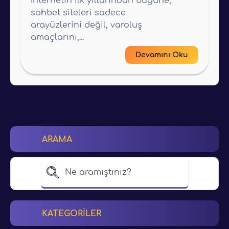
İnternetin ilk yıllarından bugüne,
sohbet siteleri sadece
arayüzlerini değil, varoluş
amaçlarını,...
Devamını Oku
ARAMA
KATEGORILER