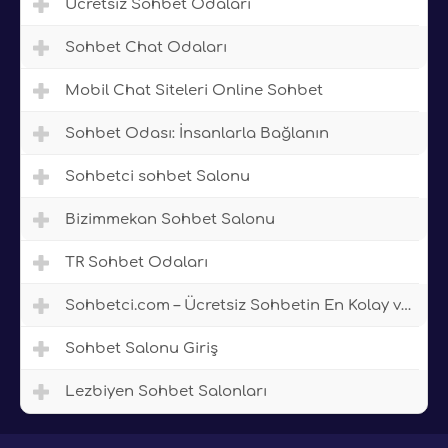
Ücretsiz Sohbet Odaları
Sohbet Chat Odaları
Mobil Chat Siteleri Online Sohbet
Sohbet Odası: İnsanlarla Bağlanın
Sohbetci sohbet Salonu
Bizimmekan Sohbet Salonu
TR Sohbet Odaları
Sohbetci.com – Ücretsiz Sohbetin En Kolay ve Hızlı Adresi
Sohbet Salonu Giriş
Lezbiyen Sohbet Salonları