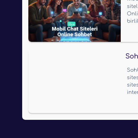
site
Onli
birli
Soh
Sohb
site
site
inte