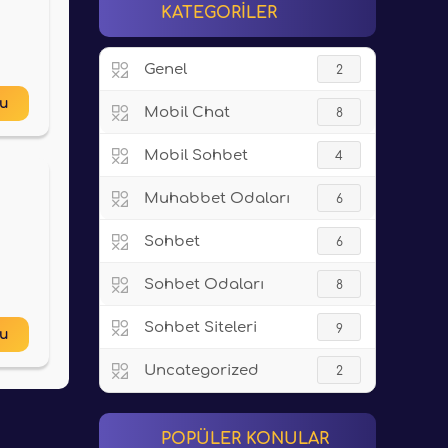
KATEGORILER
Genel
2
u
Mobil Chat
8
Mobil Sohbet
4
Muhabbet Odaları
6
Sohbet
6
Sohbet Odaları
8
Sohbet Siteleri
9
u
Uncategorized
2
POPÜLER KONULAR