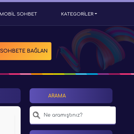
MOBIL SOHBET
KATEGORILER
SOHBETE BAĞLAN
ARAMA