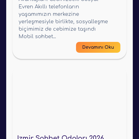
Evren Akıllı telefonların
yaşamımızın merkezine
yerleşmesiyle birlikte, sosyalleşme
biçimimiz de cebimize taşındı
Mobil sohbet...
Devamını Oku
İzmir Sohbet Odaları 2026