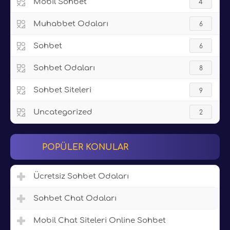
Mobil Sohbet
4
Muhabbet Odaları
6
Sohbet
6
Sohbet Odaları
8
Sohbet Siteleri
9
Uncategorized
2
POPÜLER KONULAR
Ücretsiz Sohbet Odaları
Sohbet Chat Odaları
Mobil Chat Siteleri Online Sohbet