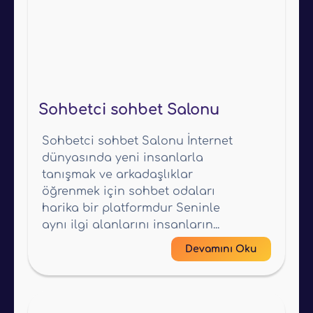
Sohbetci sohbet Salonu
Sohbetci sohbet Salonu İnternet
dünyasında yeni insanlarla
tanışmak ve arkadaşlıklar
öğrenmek için sohbet odaları
harika bir platformdur Seninle
aynı ilgi alanlarını insanların...
Devamını Oku