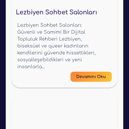
Lezbiyen Sohbet Salonları
Lezbiyen Sohbet Salonları:
Güvenli ve Samimi Bir Dijital
Topluluk Rehberi Lezbiyen,
biseksüel ve queer kadınların
kendilerini güvende hissettikleri,
sosyalleşebildikleri ve yeni
insanlarla...
Devamını Oku