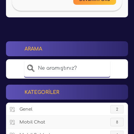
ARAMA
KATEGORILER
Genel
2
Mobil Chat
8