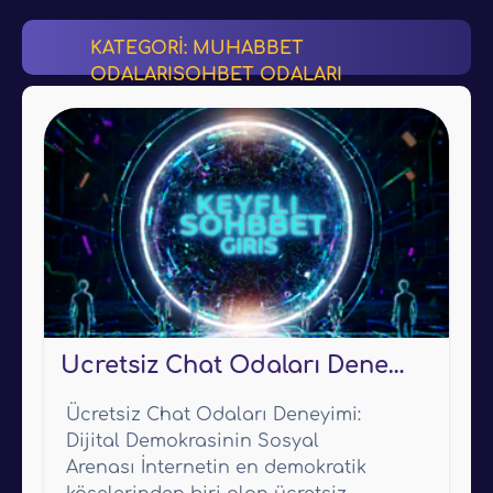
KATEGORI: MUHABBET
ODALARISOHBET ODALARI
Ücretsiz Chat Odaları Deneyimi
Ücretsiz Chat Odaları Deneyimi:
Dijital Demokrasinin Sosyal
Arenası İnternetin en demokratik