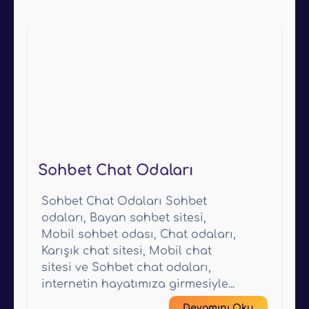
Sohbet Chat Odaları
Sohbet Chat Odaları Sohbet
odaları, Bayan sohbet sitesi,
Mobil sohbet odası, Chat odaları,
Karışık chat sitesi, Mobil chat
sitesi ve Sohbet chat odaları,
internetin hayatımıza girmesiyle...
Devamını Oku