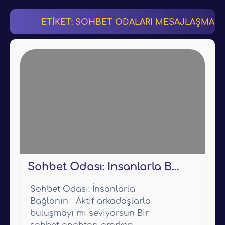
ETIKET: SOHBET ODALARI MESAJLAŞMA
Sohbet Odası: İnsanlarla Bağlanın
Sohbet Odası: İnsanlarla
Bağlanın Aktif arkadaşlarla
buluşmayı mı seviyorsun Bir