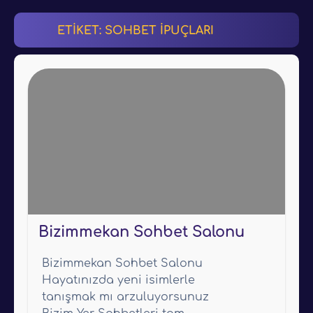
ETIKET: SOHBET IPUÇLARI
Bizimmekan Sohbet Salonu
Bizimmekan Sohbet Salonu
Hayatınızda yeni isimlerle
tanışmak mı arzuluyorsunuz