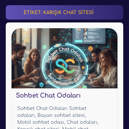
ETIKET: KARIŞIK CHAT SITESI
Sohbet Chat Odaları
Sohbet Chat Odaları Sohbet
odaları, Bayan sohbet sitesi,
Mobil sohbet odası, Chat odaları,