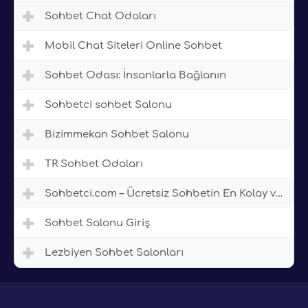
Sohbet Chat Odaları
Mobil Chat Siteleri Online Sohbet
Sohbet Odası: İnsanlarla Bağlanın
Sohbetci sohbet Salonu
Bizimmekan Sohbet Salonu
TR Sohbet Odaları
Sohbetci.com – Ücretsiz Sohbetin En Kolay ve Hızlı Adresi
Sohbet Salonu Giriş
Lezbiyen Sohbet Salonları