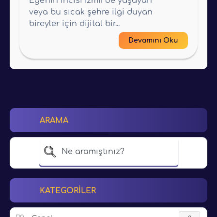
Ege'nin incisi İzmir'de yaşayan
veya bu sıcak şehre ilgi duyan
bireyler için dijital bir...
Devamını Oku
ARAMA
KATEGORILER